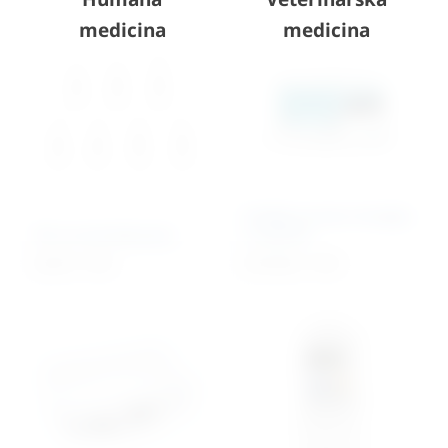
medicina
medicina
Uređaj za tecar terapiju
Vrh za termokauter
u veterini
53,00
€
+ PDV
4.819,80
€
+ PDV