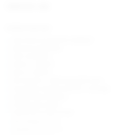
1.074,12
€
+ PDV
Tehničke karakteristike:
velik LCD ekran sa pozadinskim osvjetljenjem
jednostavno programiranje
audio i vizualni alarmi
protok: 0,1 – 2000 ml/h
bolus: 0,1 – 2000 ml/h
limit volumena: 0,1 – 9999 ml (automatski ili ručno)
razina okluzije: 5 odaberivih razina (150 – 1125 mmHg)
napajanje mrežno ili baterijsko
do 4.5 sata rada na bateriji
uključuje držač za stalak za infuziju
klasa vodootpornosti IP44
dimenzije: W 35 x H 20 x D 12