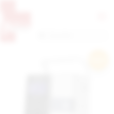
Pretražite proizvode
Pretraga
Besplatna
dostava