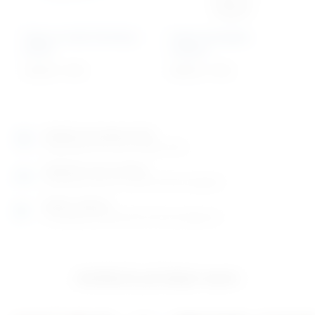
Vaga za male životinje –
Grijač infuzijske
korito
otopine
185,09
€
+ PDV
368,59
€
+ PDV
Izložbeno-prodajni salon
Razgledajte više tisuća artikala uživo
Posjetite nas na adresi
Karlovačka cesta 4 c (100m od Arene Zagreb)
Radno vrijeme
Ponedjeljak do petak od 8-16h ili po dogovoru
Izložbeno-prodajni salon