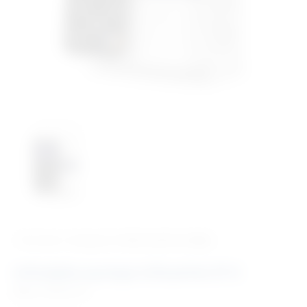
‹ Povratak u kategoriju
Veterinarski uređaji
Infuzijska pumpa InfusoVet IP II
Šifra:
EM402075