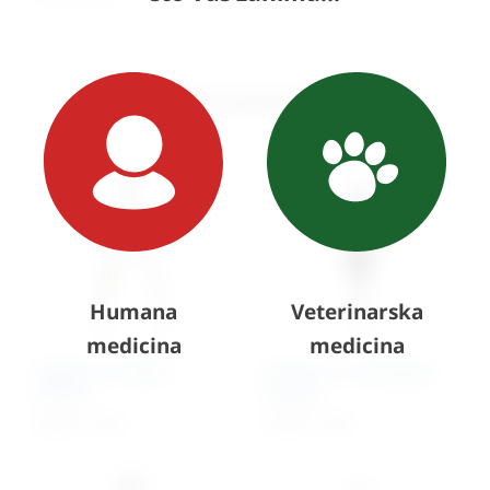
Slični proizvodi
Humana
Veterinarska
medicina
medicina
Kliješta za kopče –
Pinceta za uklanjanje
Michel
krpelja
50,70
€
+ PDV
31,04
€
+ PDV