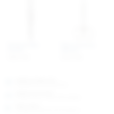
Pinceta kirurška
Škare za konce po
Durante
Spenceru
20,90
€
+ PDV
35,19
€
+ PDV
Izložbeno-prodajni salon
Razgledajte više tisuća artikala uživo
Posjetite nas na adresi
Karlovačka cesta 4 c (100m od Arene Zagreb)
Radno vrijeme
Ponedjeljak do petak od 8-16h ili po dogovoru