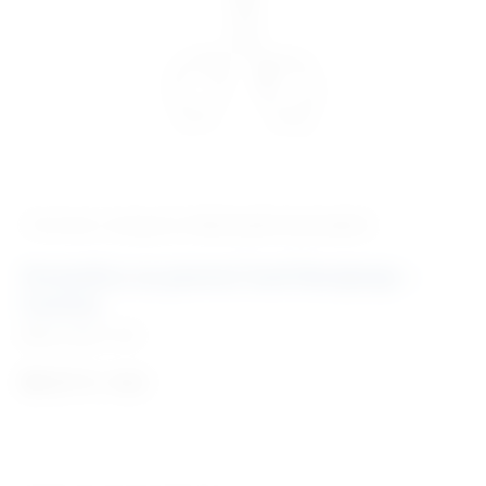
‹ Povratak u kategoriju
Veterinarski instrumenti
Hvatalica za pomoć kod štenjenja –
Canine
Šifra:
EM811720
80,51
€
+ PDV