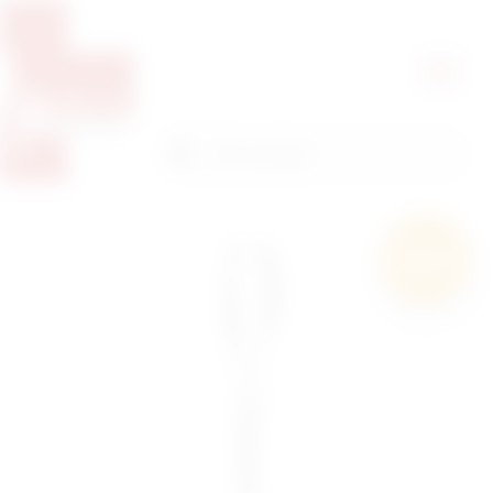
Pretražite proizvode
Pretraga
Besplatna
dostava