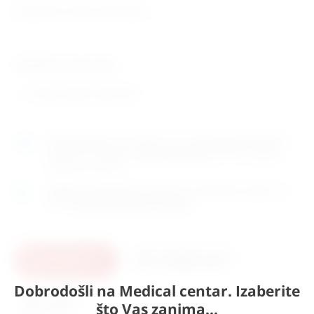
Dizajnirane za kuje sa distocijom.
Tehničke karakteristike:
zemlja porijekla: Njemačka
Naručite
sada
i dostavljamo već u
ponedjeljak (10.8)
GLS
dostavnom službom.
Kontaktirajte nas
za točno vrijeme
dostave na otoke.
Osobno preuzimanje
moguće je uz prethodnu najavu na
adresi
Karlovačka cesta 4c, Zagreb
.
U košaricu
Pošaljite upit
Dobrodošli na Medical centar. Izaberite
Ispis
što Vas zanima...