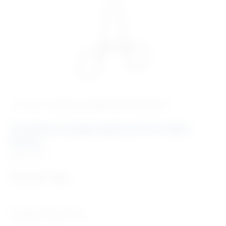
‹ Povratak u kategoriju
Medicinski instrumenti
Hvatalica (kuglcange) po Schroder-
Pozziu
Šifra:
I1173
73,14
€
+ PDV
Tehničke karakteristike: