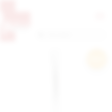
Pretražite proizvode
Pretraga
Besplatna
dostava