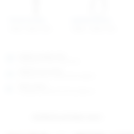
Pinceta kirurška
Iglodržač Mathieu
14,60
€
–
29,49
€
+ PDV
70,68
€
–
119,85
€
+ PDV
Izložbeno-prodajni salon
Razgledajte više tisuća artikala uživo
Posjetite nas na adresi
Karlovačka cesta 4 c (100m od Arene Zagreb)
Radno vrijeme
Ponedjeljak do petak od 8-16h ili po dogovoru
Izložbeno-prodajni salon