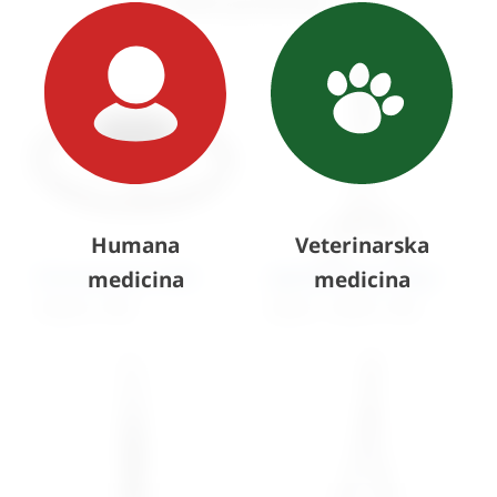
Slični proizvodi
Humana
Veterinarska
Dinamometar Collin
medicina
Iglodržač Mayo Hegar
medicina
150,42
€
+ PDV
25,82
€
–
70,99
€
+ PDV