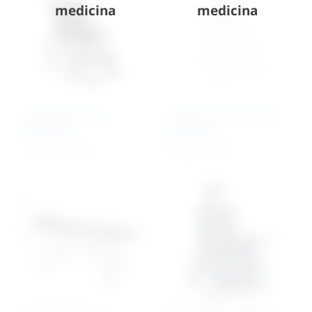
medicina
medicina
Invalidska kolica
Stolica za tuširanje sa
Extralight
naslonom
1.171,23
€
+ PDV
163,46
€
+ PDV