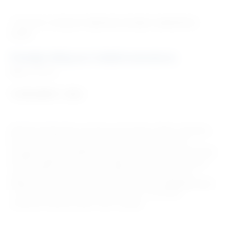
‹ Povratak u kategoriju
Oprema za starije i nepokretne
osobe
Fotelja ležaj sa 2 elektromotora
Šifra:
OS1810
1.312,50
€
+ PDV
Električna fotelja ležaj. Ima drvenu konstrukciju i čeličnu mehaniku,
presvučenu mikrovlaknima s efektom alcantare. Dizajn vam
omogućuje udobno sjedenje i postupnu i nježnu promjenu položaja.
Pomično sjedalo i bočni nasloni za glavu na naslonu jamče visoku
razinu udobnosti. Pokretima se upravlja pomoću intuitivnog
daljinskog upravljača koji vam omogućuje odabir najboljeg položaja
za odmaranje, te pokret podizanja za osobe s motoričkim
problemima kojima je teško ustati sa sjedala.