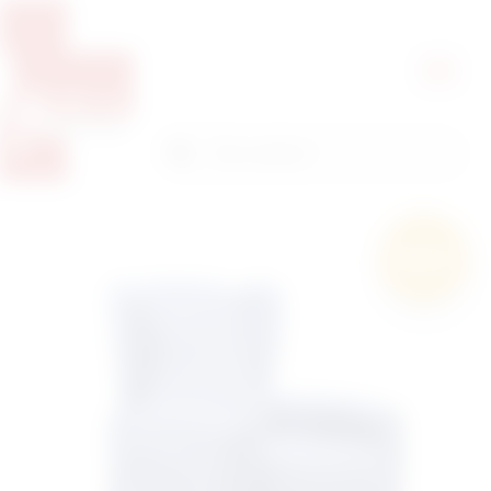
Pretražite proizvode
Pretraga
Besplatna
dostava