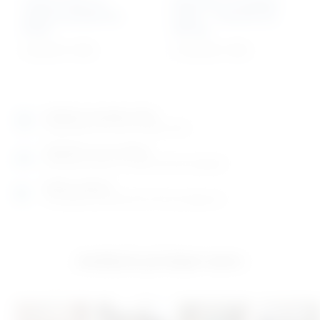
Ležeća kolica za
Električna invalidska
prijevoz pacijenata
kolica – nosivosti do
Road
280 kg
2.187,27
€
+ PDV
11.516,19
€
+ PDV
Izložbeno-prodajni salon
Razgledajte više tisuća artikala uživo
Posjetite nas na adresi
Karlovačka cesta 4 c (100m od Arene Zagreb)
Radno vrijeme
Ponedjeljak do petak od 8-16h ili po dogovoru
Izložbeno-prodajni salon