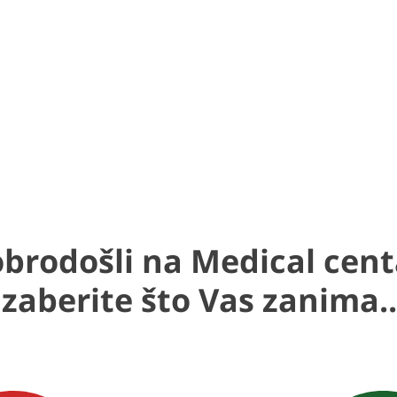
brodošli na Medical cent
Izaberite što Vas zanima..