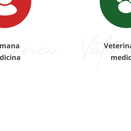
mana
Veterin
dicina
medic