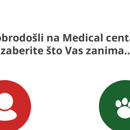
brodošli na Medical cent
Izaberite što Vas zanima..