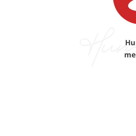
Hu
me