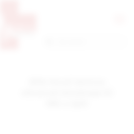
Pretražite proizvode
Pretraga
Mišo Kovač donirao
ultrazvuk SonoScape E2
KBC-u Split