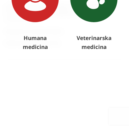
posjetite naš izložbeno-prodajni štand na Hospital days-
ima – koji će se održati u Zagrebu/Hypo centar, 23-
24.rujna 2014.
Radujemo se Vašem dolasku.
Humana
Veterinarska
Medical centar prodajni tim
medicina
medicina