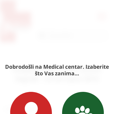
Pretražite proizvode
Pretraga
Dobrodošli na Medical centar. Izaberite
Hospital days, Hypo centar
što Vas zanima...
Zagreb – 23-24.rujna 2014
Poštovani poslovni partneri,